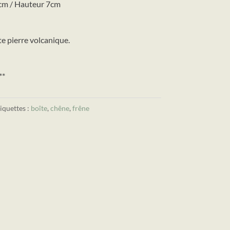
cm / Hauteur 7cm
te pierre volcanique.
**
iquettes :
boîte
,
chêne
,
frêne