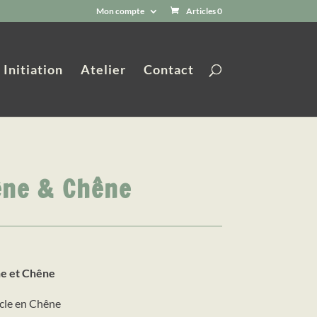
Mon compte
Articles 0
Initiation
Atelier
Contact
êne & Chêne
ne et Chêne
rcle en Chêne