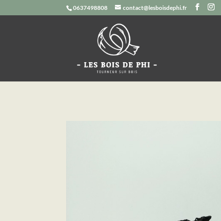
0637498808
contact@lesboisdephi.fr