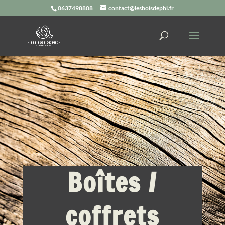
0637498808
contact@lesboisdephi.fr
Boîtes /
coffrets