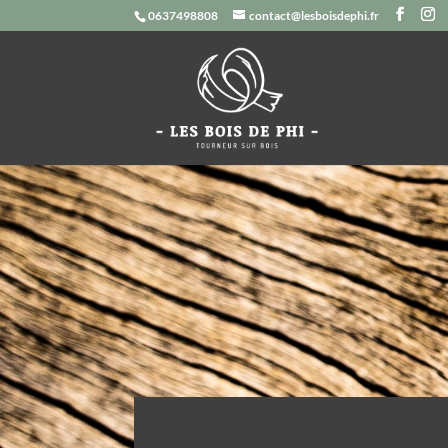
0637498808
contact@lesboisdephi.fr